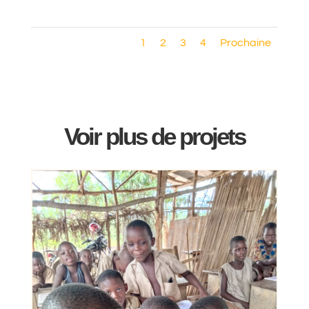
1
2
3
4
Prochaine
Voir plus de projets