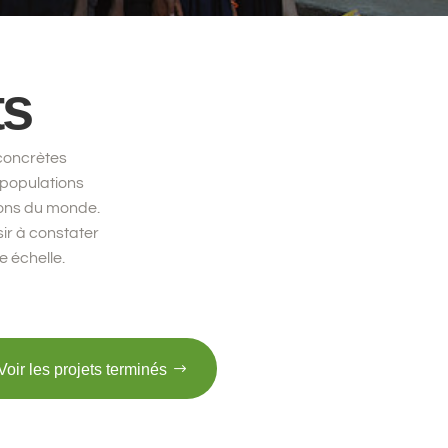
ts
concrètes
 populations
ions du monde.
ir à constater
e échelle.
Voir les projets terminés