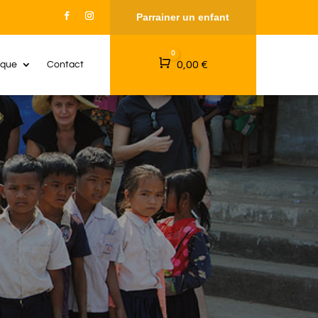
Parrainer un enfant
0
Panier
0,00
€
ique
Contact