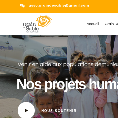
asso.graindesable@gmail.com
Accueil
Grain D
Venir en aide aux populations démunie
Nos projets huma
NOUS SOUTENIR