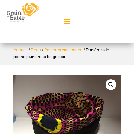
Accueil
/
Déco
/
Panières vide poche
/ Panière vide
poche jaune rose beige noir