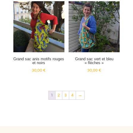
Grand sac anis motifs rouges
Grand sac vert et bleu
et noirs
« flèches »
30,00
€
30,00
€
1
2
3
4
→