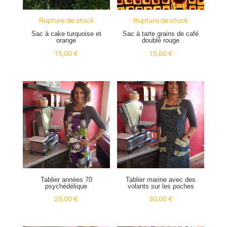
Rupture de stock
Rupture de stock
Sac à cake turquoise et
Sac à tarte grains de café
orange
doublé rouge
15,00
€
15,00
€
Tablier années 70
Tablier marine avec des
psychédélique
volants sur les poches
25,00
€
30,00
€