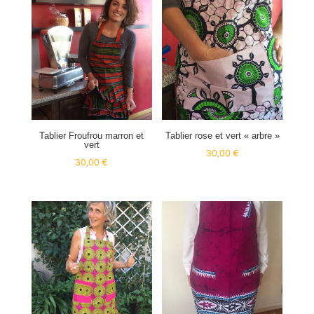
Tablier Froufrou marron et
Tablier rose et vert « arbre »
vert
30,00
€
30,00
€