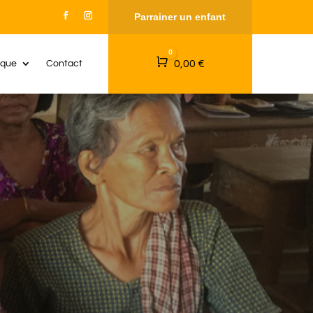
Parrainer un enfant
0
Panier
0,00
€
ique
Contact