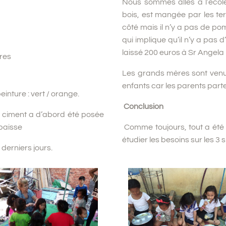
Nous sommes allés à l’école
bois, est mangée par les ter
côté mais il n’y a pas de po
qui implique qu’il n’y a pas
laissé 200 euros à Sr Angela
ures
Les grands mères sont venue
enfants car les parents parten
inture : vert / orange.
Conclusion
en ciment a d’abord été posée
épaisse
Comme toujours, tout a été n
étudier les besoins sur les 3 
 derniers jours.